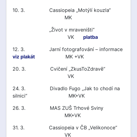
10. 3. Cassiopeia „Motýlí kouzla“
MK
„Život v mraveništi“
VK
platba
12. 3. Jarní fotografování – informace
viz plakát
MK +VK
20. 3. Cvičení „ZkusToZdravě“
VK
24. 3. Divadlo Fugo „Jak to chodí na
silnici“ MK+VK
26. 3. MAS ZUŠ Trhové Sviny
MK+VK
31. 3. Cassiopeia v ČB „Velikonoce“
VK