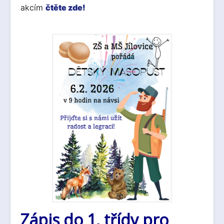
akcím
čtěte zde!
Zápis do 1. třídy pro