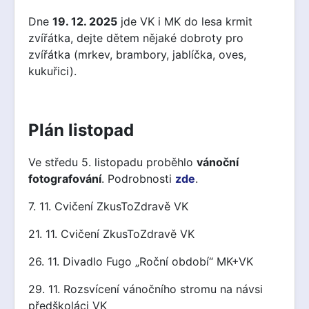
Dne
19. 12. 2025
jde VK i MK do lesa krmit
zvířátka, dejte dětem nějaké dobroty pro
zvířátka (mrkev, brambory, jablíčka, oves,
kukuřici).
Plán listopad
Ve středu 5. listopadu proběhlo
vánoční
fotografování
. Podrobnosti
zde
.
7. 11. Cvičení ZkusToZdravě VK
21. 11. Cvičení ZkusToZdravě VK
26. 11. Divadlo Fugo „Roční období“ MK+VK
29. 11. Rozsvícení vánočního stromu na návsi
předškoláci VK