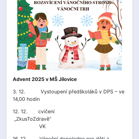
Advent 2025 v MŠ Jílovice
3. 12. Vystoupení předškoláků v DPS – ve
14,00 hodin
12. 12. cvičení
„ZkusToZdravě“
VK
16. 12. Vánoční dopoledne pro děti a