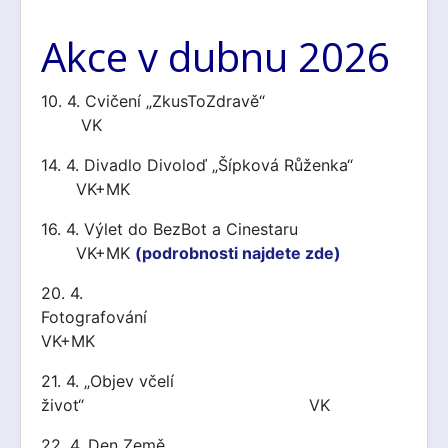
Akce v dubnu 2026
10. 4. Cvičení „ZkusToZdravě“
VK
14. 4. Divadlo Divoloď „Šípková Růženka“
VK+MK
16. 4. Výlet do BezBot a Cinestaru
VK+MK
(podrobnosti najdete zde)
20. 4.
Fotografování
VK+MK
21. 4. „Objev včelí
život“ VK
22. 4. Den Země