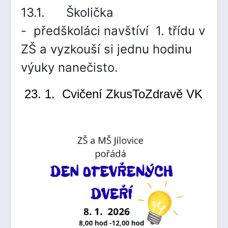
13.1. Školička
-
předškoláci
navštíví 1. třídu v
ZŠ a vyzkouší si jednu hodinu
výuky nanečisto.
23. 1. Cvičení ZkusToZdravě VK