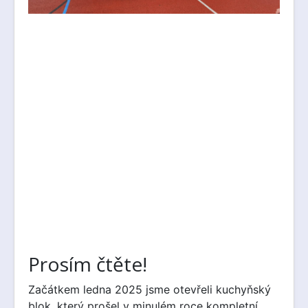
Prosím čtěte!
Začátkem ledna 2025 jsme otevřeli kuchyňský
blok, který prošel v minulém roce kompletní