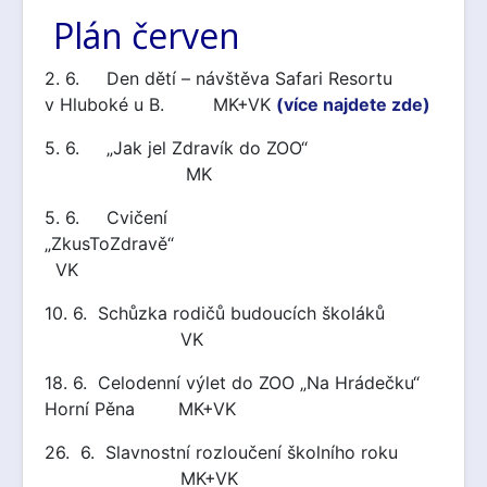
Plán červen
2. 6. Den dětí – návštěva Safari Resortu
v Hluboké u B. MK+VK
(více najdete zde)
5. 6. „Jak jel Zdravík do ZOO“
MK
5. 6. Cvičení
„ZkusToZdravě“
VK
10. 6. Schůzka rodičů budoucích školáků
VK
18. 6. Celodenní výlet do ZOO „Na Hrádečku“
Horní Pěna MK+VK
26. 6. Slavnostní rozloučení školního roku
MK+VK