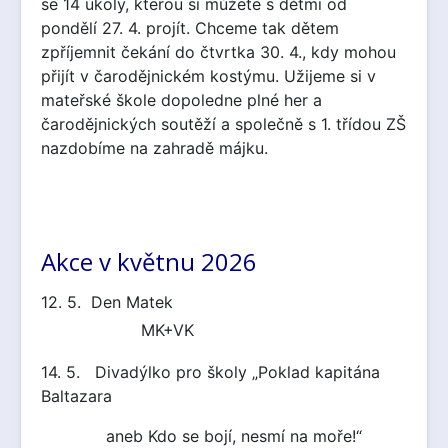
se 14 úkoly, kterou si můžete s dětmi od
pondělí 27. 4. projít. Chceme tak dětem
zpříjemnit čekání do čtvrtka 30. 4., kdy mohou
přijít v čarodějnickém kostýmu. Užijeme si v
mateřské škole dopoledne plné her a
čarodějnických soutěží a společně s 1. třídou ZŠ
nazdobíme na zahradě májku.
Akce v květnu 2026
12. 5. Den Matek
MK+VK
14. 5. Divadýlko pro školy „Poklad kapitána
Baltazara
aneb Kdo se bojí, nesmí na moře!“