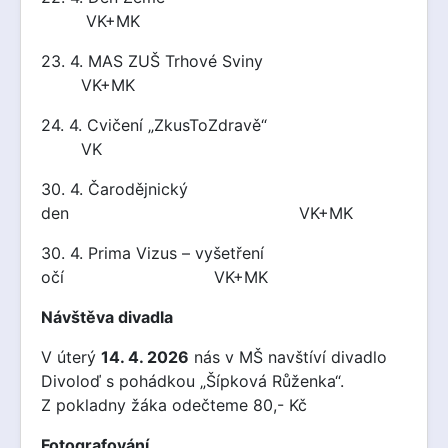
VK+MK
23. 4. MAS ZUŠ Trhové Sviny
VK+MK
24. 4. Cvičení „ZkusToZdravě“
VK
30. 4. Čarodějnický
den VK+MK
30. 4. Prima Vizus – vyšetření
očí VK+MK
Návštěva divadla
V úterý
14. 4. 2026
nás v MŠ navštíví divadlo
Divoloď s pohádkou „Šípková Růženka“.
Z pokladny žáka odečteme 80,- Kč
Fotografování